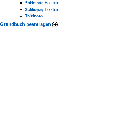
Schleswig Holstein
Sachsen
Sachsen
Thüringen
Schleswig Holstein
Schleswig Holstein
Thüringen
Thüringen
Grundbuch beantragen