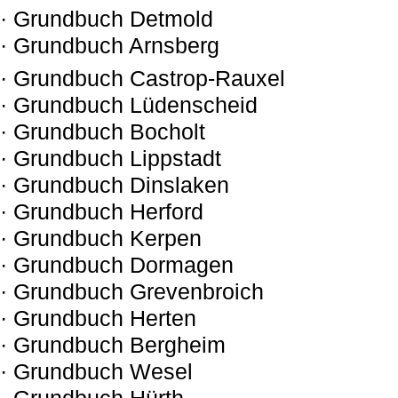
· Grundbuch Detmold
· Grundbuch Arnsberg
· Grundbuch Castrop-Rauxel
· Grundbuch Lüdenscheid
· Grundbuch Bocholt
· Grundbuch Lippstadt
· Grundbuch Dinslaken
· Grundbuch Herford
· Grundbuch Kerpen
· Grundbuch Dormagen
· Grundbuch Grevenbroich
· Grundbuch Herten
· Grundbuch Bergheim
· Grundbuch Wesel
· Grundbuch Hürth