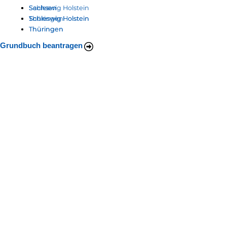
Schleswig Holstein
Sachsen
Sachsen
Thüringen
Schleswig Holstein
Schleswig Holstein
Thüringen
Thüringen
Grundbuch beantragen