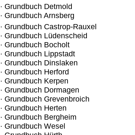
· Grundbuch Detmold
· Grundbuch Arnsberg
· Grundbuch Castrop-Rauxel
· Grundbuch Lüdenscheid
· Grundbuch Bocholt
· Grundbuch Lippstadt
· Grundbuch Dinslaken
· Grundbuch Herford
· Grundbuch Kerpen
· Grundbuch Dormagen
· Grundbuch Grevenbroich
· Grundbuch Herten
· Grundbuch Bergheim
· Grundbuch Wesel
· Grundbuch Hürth