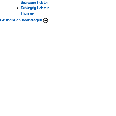
Schleswig Holstein
Sachsen
Sachsen
Thüringen
Schleswig Holstein
Schleswig Holstein
Thüringen
Thüringen
Grundbuch beantragen