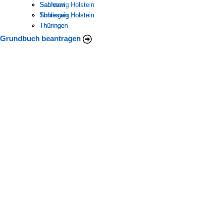
Schleswig Holstein
Sachsen
Sachsen
Thüringen
Schleswig Holstein
Schleswig Holstein
Thüringen
Thüringen
Grundbuch beantragen