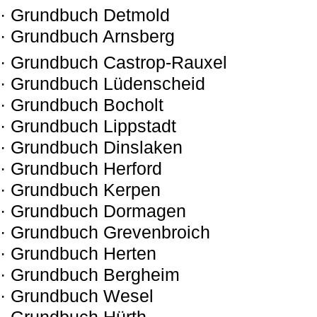
· Grundbuch Detmold
· Grundbuch Arnsberg
· Grundbuch Castrop-Rauxel
· Grundbuch Lüdenscheid
· Grundbuch Bocholt
· Grundbuch Lippstadt
· Grundbuch Dinslaken
· Grundbuch Herford
· Grundbuch Kerpen
· Grundbuch Dormagen
· Grundbuch Grevenbroich
· Grundbuch Herten
· Grundbuch Bergheim
· Grundbuch Wesel
· Grundbuch Hürth