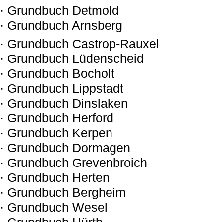
· Grundbuch Detmold
· Grundbuch Arnsberg
· Grundbuch Castrop-Rauxel
· Grundbuch Lüdenscheid
· Grundbuch Bocholt
· Grundbuch Lippstadt
· Grundbuch Dinslaken
· Grundbuch Herford
· Grundbuch Kerpen
· Grundbuch Dormagen
· Grundbuch Grevenbroich
· Grundbuch Herten
· Grundbuch Bergheim
· Grundbuch Wesel
· Grundbuch Hürth