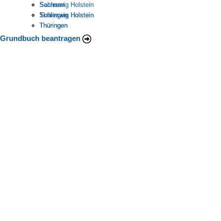
Schleswig Holstein
Sachsen
Sachsen
Thüringen
Schleswig Holstein
Schleswig Holstein
Thüringen
Thüringen
Grundbuch beantragen