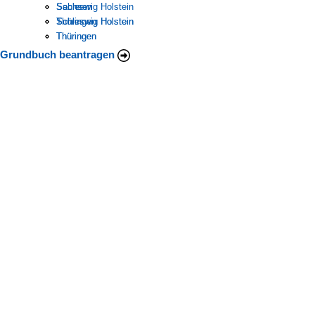
Schleswig Holstein
Sachsen
Sachsen
Thüringen
Schleswig Holstein
Schleswig Holstein
Thüringen
Thüringen
Grundbuch beantragen