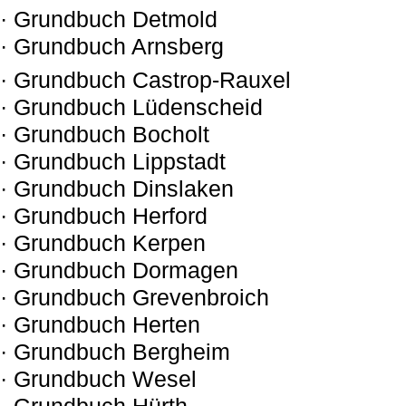
· Grundbuch Detmold
· Grundbuch Arnsberg
· Grundbuch Castrop-Rauxel
· Grundbuch Lüdenscheid
· Grundbuch Bocholt
· Grundbuch Lippstadt
· Grundbuch Dinslaken
· Grundbuch Herford
· Grundbuch Kerpen
· Grundbuch Dormagen
· Grundbuch Grevenbroich
· Grundbuch Herten
· Grundbuch Bergheim
· Grundbuch Wesel
· Grundbuch Hürth